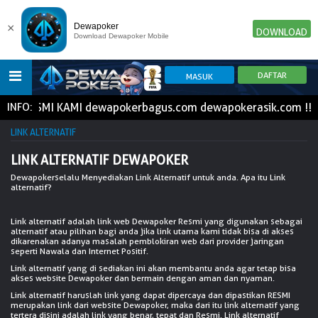
×
Dewapoker
DOWNLOAD
Download Dewapoker Mobile
LINK RESMI KAMI dewapokerbagus.com dewapokerasik.com !!
INFO:
HOME
LINK ALTERNATIF
LINK ALTERNATIF DEWAPOKER
POKER
SLOT GAME
IDN E-LOTTERY
Dewapoker selalu Menyediakan Link Alternatif untuk anda. Apa itu Link
alternatif?
NEW
NEW
SPORTBOOK
LIVE CASINO
IDNLIVE
Link alternatif adalah link web Dewapoker Resmi yang digunakan sebagai
alternatif atau pilihan bagi anda jika link utama kami tidak bisa di akses
NEW
dikarenakan adanya masalah pemblokiran web dari provider jaringan
seperti Nawala dan Internet Positif.
TOGEL
ESPORTS
ARCADE
Link alternatif yang di sediakan ini akan membantu anda agar tetap bisa
akses website Dewapoker dan bermain dengan aman dan nyaman.
NEW
NEW
NEW
Link alternatif haruslah link yang dapat dipercaya dan dipastikan RESMI
merupakan link dari website Dewapoker, maka dari itu link alternatif yang
TEMBAK IKAN
IDNRAFFLE
IDNTRADE
tertera disini adalah link yang benar, tepat dan Resmi. Link alternatif